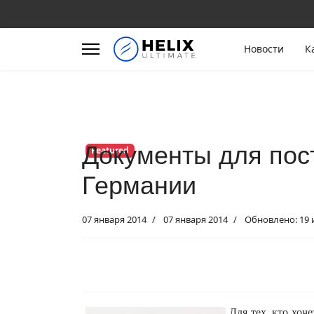
Новости
К
Документы для пос
Featured
Германии
07 января 2014
07 января 2014
Обновлено: 19 
Для тех, кто хоч