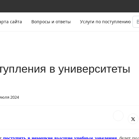
Ис
арта сайта
Вопросы и ответы
Услуги по поступлению
тупления в университеты
июля 2024
ет
поступить в немецкие высшие учебные заведения
, будет п