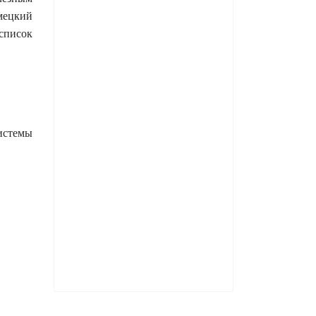
емецкий
список
истемы