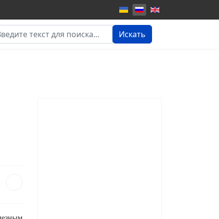
кать...
Искать
олезным