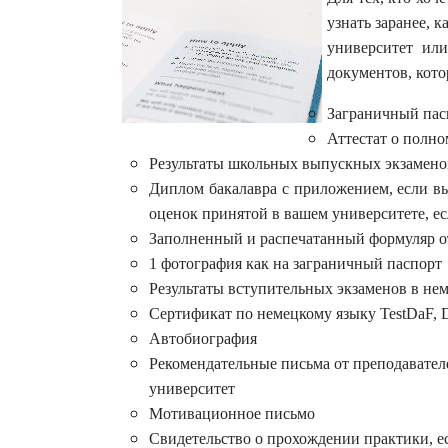
узнать заранее, 
университет или
документов, кото
Заграничный пасп
Аттестат о полн
Результаты школьных выпускных экзаменов
Диплом бакалавра с приложением, если в
оценок принятой в вашем университете, ес
Заполненный и распечатанный формуляр от 
1 фотография как на заграничный паспорт
Результаты вступительных экзаменов в нем
Сертификат по немецкому языку TestDaF, D
Автобиография
Рекомендательные письма от преподавателе
университет
Мотивационное письмо
Свидетельство о прохождении практики, ес