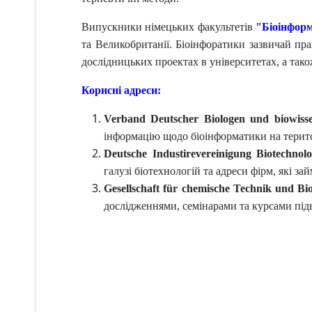
Випускники німецьких факультетів
"Біоінфор
та Великобританії. Біоінфоратики зазвичай пр
дослідницьких проектах в університетах, а так
Корисні адреси:
Verband Deutscher Biologen und biowissens
інформацію щодо біоінформатики на територ
Deutsche Industirevereinigung Biotechnolo
галузі біотехнологій та адреси фірм, які за
Gesellschaft für chemische Technik und Bio
дослідженнями, семінарами та курсами підв