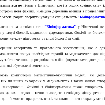
тиметься не тільки у Німеччині, але і в інших країнах світу, і,
потрібні нові фахівці, німецька державна агенція з працевлаш
r Arbeit" радить звернути увагу на спеціальність
"Біоінформати
авчання за спеціальністю
"Біоінформатика"
у Німеччині нео
 у галузі біології, медицини, фармацевтики, біохімії чи біотехн
ошу наукову підготовку у галузі біології та хімії.
орення алгоритмів та програмного забезпечення, яке б доз
можливити пошук необхідних терапій та медикаментів для лік
у забезпеченню, що розробляється біоінформатиками, дослідни
нь, які обумовлені генетично.
юють комп'ютерні математично-біологічні моделі, які дозв
 тих чи інших складових у медикаментах і таким чином ство
их захворювань.
Фахівці з біоінформатики також створюють 
азах даних швидко і точно знаходити необхідну діючу речови
на даний момент працюють вчені, та таким чином покращувати 