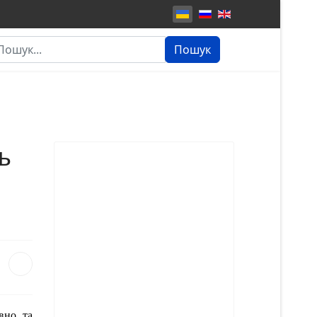
шук...
Пошук
ь
вно та