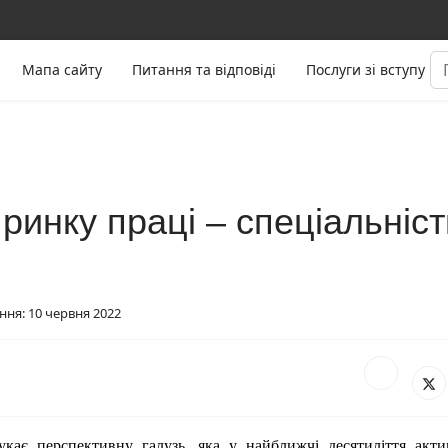
По
Мапа сайту
Питання та відповіді
Послуги зі вступу
ринку праці – спеціальніст
ня: 10 червня 2022
укає перспективну галузь, яка у найближчі десятиліття акти