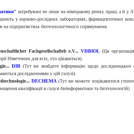
матики"
затребувані не лише на німецькому ринку праці, а й у 
ацюють у науково-дослідних лабораторіях, фармацевтичних кон
ож на підприємствах біотехнологічного спрямування.
chaftlicher Fachgesellschafteb e.V...
VDBIOL
(Ця організаці
ії Німеччини для всіх, хто цікавиться).
gie...
DIB
(Тут ви знайдете інформацію щодо дослідницьких 
ймаються дослідженнями у цій галузі).
thechnologie...
DECHEMA
(Тут ви можете поцікавитися стипе
ищення кваліфікації в галузі біоінформатики та біотехнологій)