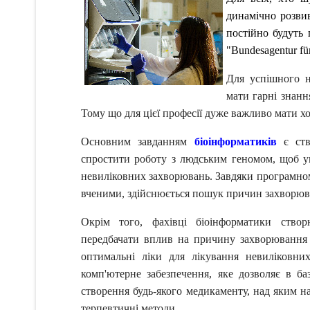
динамічно розвива
постійно будуть 
"Bundesagentur fü
Для успішного н
мати гарні знання
Тому що для цієї професії дуже важливо мати хор
Основним завданням
біоінформатиків
є ств
спростити роботу з людським геномом, щоб у
невиліковних захворювань. Завдяки програмном
вченими, здійснюється пошук причин захворюва
Окрім того, фахівці біоінформатики створ
передбачати вплив на причину захворювання
оптимальні ліки для лікування невиліковн
комп'ютерне забезпечення, яке дозволяє в б
створення будь-якого медикаменту, над яким 
терпевтичні методи.