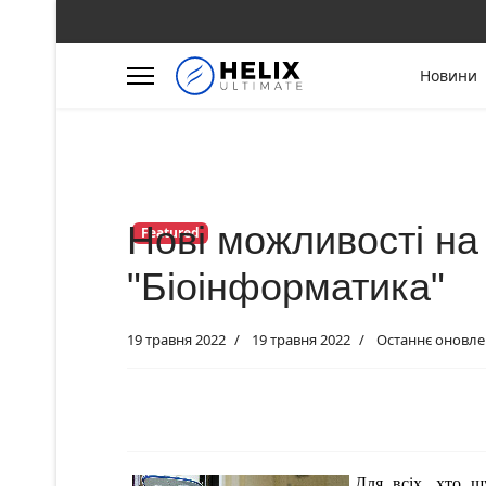
Новини
Нові можливості на 
Featured
"Біоінформатика"
19 травня 2022
19 травня 2022
Останнє оновлен
Для всіх, хто ш