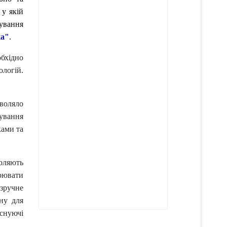
 у якій
тування
ка"
.
бхідно
ологій.
воляло
ування
ками та
оляють
рювати
зручне
ну для
існуючі