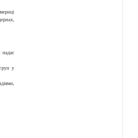
Америці
цернах,
я надає
груп у
ндіями,