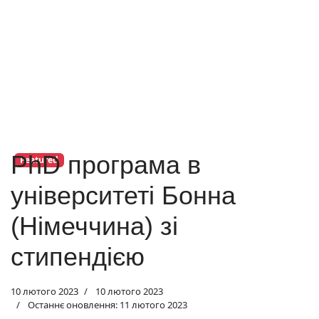
PhD програма в
Featured
університеті Бонна
(Німеччина) зі
стипендією
10 лютого 2023
10 лютого 2023
Останнє оновлення: 11 лютого 2023