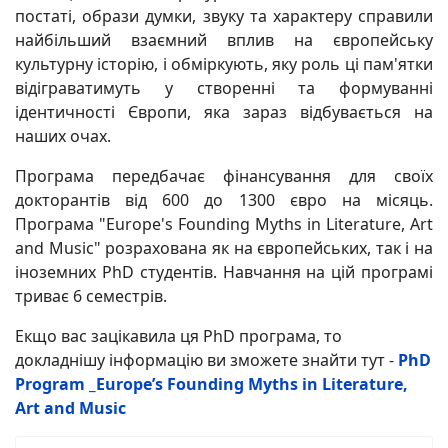
постаті, образи думки, звуку та характеру справили
найбільший взаємний вплив на європейську
культурну історію, і обміркують, яку роль ці пам'ятки
відіграватимуть у створенні та формуванні
ідентичності Європи, яка зараз відбувається на
наших очах.
Програма передбачає фінансування для своїх
докторантів від 600 до 1300 євро на місяць.
Програма "Europe's Founding Myths in Literature, Art
and Music" розрахована як на європейських, так і на
іноземних PhD студентів. Навчання на цій програмі
триває 6 семестрів.
Екщо вас зацікавила ця PhD програма, то
докладнішу інформацію ви зможете знайти тут -
PhD
Program _Europe’s Founding Myths in Literature,
Art and Music